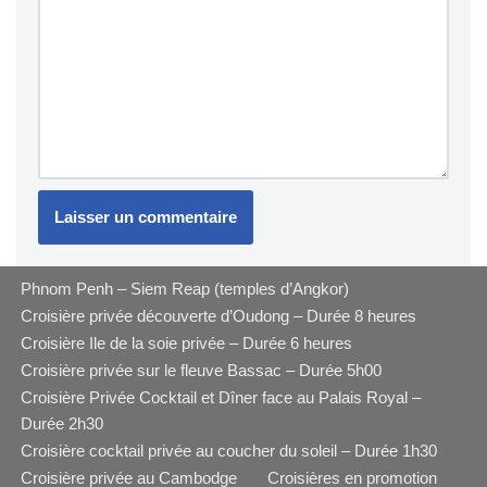
Phnom Penh – Siem Reap (temples d’Angkor)
Croisière privée découverte d’Oudong – Durée 8 heures
Croisière Ile de la soie privée – Durée 6 heures
Croisière privée sur le fleuve Bassac – Durée 5h00
Croisière Privée Cocktail et Dîner face au Palais Royal –
Durée 2h30
Croisière cocktail privée au coucher du soleil – Durée 1h30
Croisière privée au Cambodge
Croisières en promotion