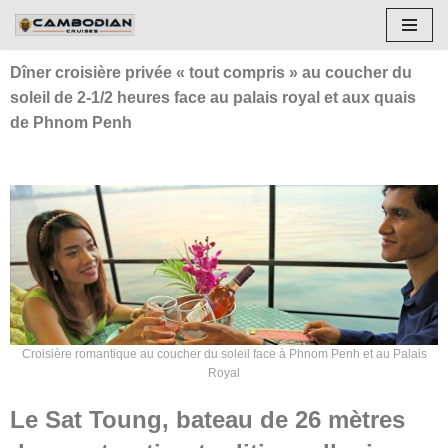
Aller
Dîner croisière privée « tout compris » au coucher du
au
soleil de 2-1/2 heures face au palais royal et aux quais
contenu
de Phnom Penh
Croisière romantique au coucher du soleil face à Phnom Penh et au Palais
Royal
Le Sat Toung, bateau de 26 mètres